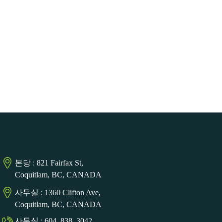
본당 : 821 Fairfax St,
Coquitlam, BC, CANADA
사무실 : 1360 Clifton Ave,
Coquitlam, BC, CANADA
사무실 : 604. 838. 3042