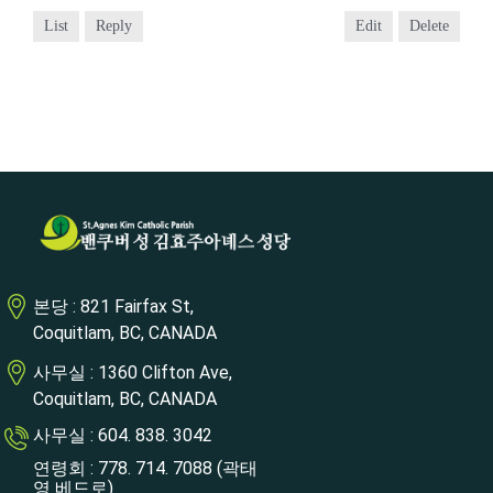
List
Reply
Edit
Delete
본당 : 821 Fairfax St,
Coquitlam, BC, CANADA
사무실 : 1360 Clifton Ave,
Coquitlam, BC, CANADA
사무실 : 604. 838. 3042
연령회 : 778. 714. 7088 (곽태
영 베드로)