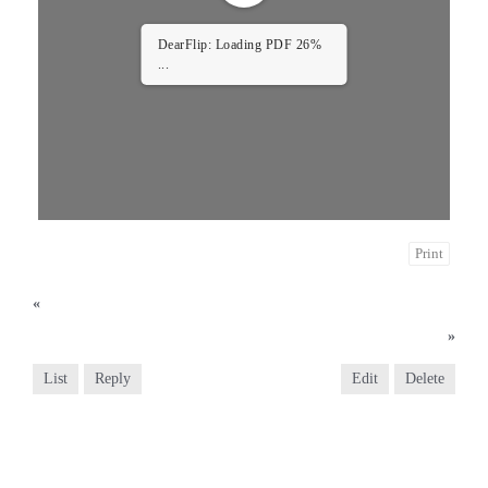
DearFlip: Loading PDF 26%
...
Print
«
2023년 3월 12일
2023년 3월 26일
»
List
Reply
Edit
Delete