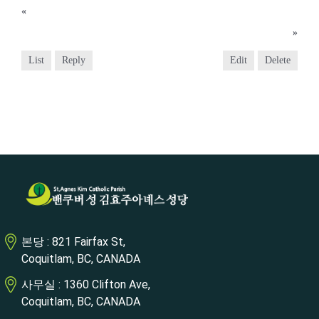
«
2021년 12월 26일
2022년 1월 9일
»
List
Reply
Edit
Delete
본당 : 821 Fairfax St,
Coquitlam, BC, CANADA
사무실 : 1360 Clifton Ave,
Coquitlam, BC, CANADA