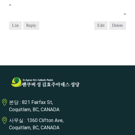
«
2020년 10월 4일
2020년 10월 18일
»
List
Reply
Edit
Delete
본당 : 821 Fairfax St,
Coquitlam, BC, CANADA
사무실 : 1360 Clifton Ave,
Coquitlam, BC, CANADA