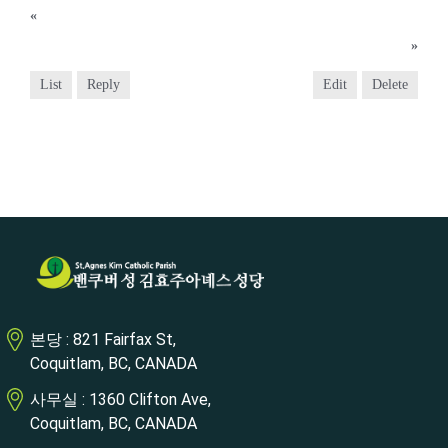
«
2019년 3월 3일
2019년 3월 17일
»
List
Reply
Edit
Delete
본당 : 821 Fairfax St,
Coquitlam, BC, CANADA
사무실 : 1360 Clifton Ave,
Coquitlam, BC, CANADA