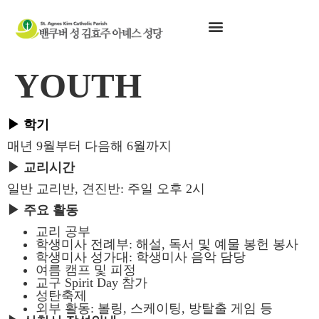
YOUTH
▶
학기
매년 9월부터 다음해 6월까지
▶
교리시간
일반 교리반, 견진반: 주일 오후 2시
▶
주요 활동
교리 공부
학생미사 전례부: 해설, 독서 및 예물 봉헌 봉사
학생미사 성가대: 학생미사 음악 담당
여름 캠프 및 피정
교구 Spirit Day 참가
성탄축제
외부 활동: 볼링, 스케이팅, 방탈출 게임 등