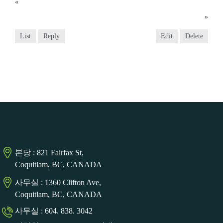
«
2020년 5월 3일
2020년 5월 17일
»
List
Reply
Edit
Delete
본당 : 821 Fairfax St,
Coquitlam, BC, CANADA
사무실 : 1360 Clifton Ave,
Coquitlam, BC, CANADA
사무실 : 604. 838. 3042