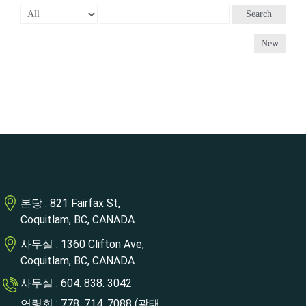
Search
New
본당 : 821 Fairfax St,
Coquitlam, BC, CANADA
사무실 : 1360 Clifton Ave,
Coquitlam, BC, CANADA
사무실 : 604. 838. 3042
연령회 : 778. 714. 7088 (곽태