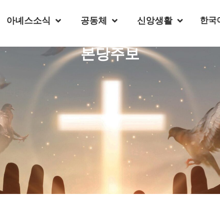
아녜스소식
공동체
신앙생활
한국
본당주보