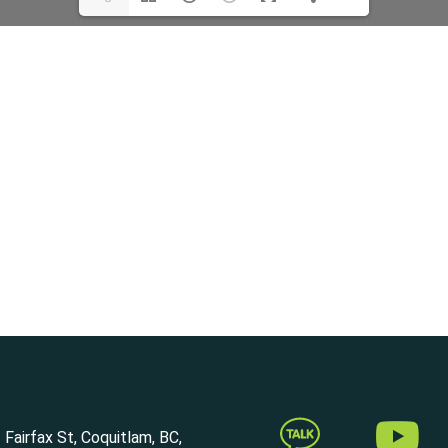
1(1/4)
Fairfax St, Coquitlam, BC,