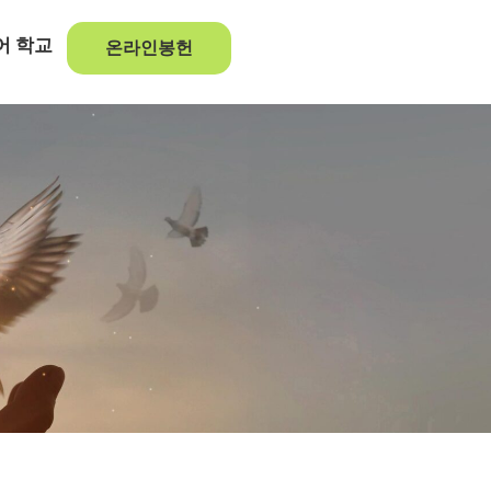
어 학교
온라인봉헌