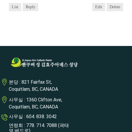
List
Reply
Edit
Delete
본당 : 821 Fairfax St,
Coquitlam, BC, CANADA
사무실 : 1360 Clifton Ave,
Coquitlam, BC, CANADA
사무실 : 604. 838. 3042
연령회 : 778. 714. 7088 (곽태
영 베드로)