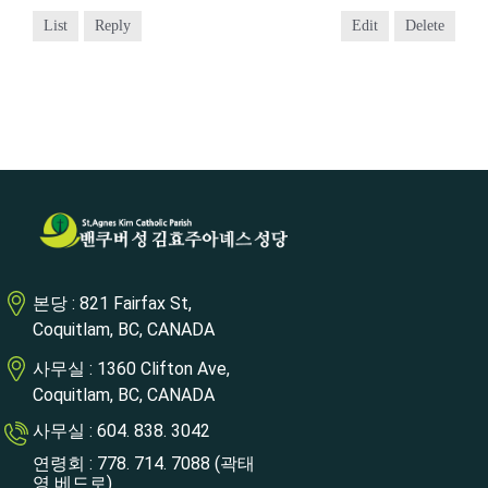
List
Reply
Edit
Delete
본당 : 821 Fairfax St,
Coquitlam, BC, CANADA
사무실 : 1360 Clifton Ave,
Coquitlam, BC, CANADA
사무실 : 604. 838. 3042
연령회 : 778. 714. 7088 (곽태
영 베드로)