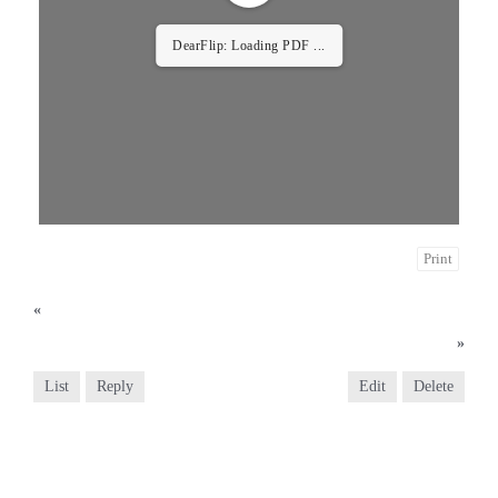
DearFlip: Loading PDF ...
Print
«
2024년 9월 22일 성 김대건 안드레아 사제와 성 정하상 바오로와 동료 순교자들 대축일
2024년 10월 6일 연중 제 27주일
»
List
Reply
Edit
Delete