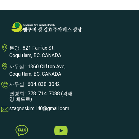
본당 : 821 Fairfax St,
Coquitlam, BC, CANADA
사무실 : 1360 Clifton Ave,
Coquitlam, BC, CANADA
사무실 : 604. 838. 3042
연령회 : 778. 714. 7088 (곽태
영 베드로)
stagneskim140@gmail.com