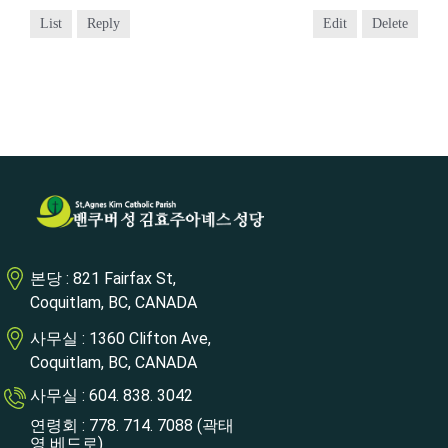
List
Reply
Edit
Delete
본당 : 821 Fairfax St,
Coquitlam, BC, CANADA
사무실 : 1360 Clifton Ave,
Coquitlam, BC, CANADA
사무실 : 604. 838. 3042
연령회 : 778. 714. 7088 (곽태
영 베드로)