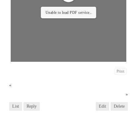
Unable to load PDF service..
Print
«
2023년 11월 19일
2023년 12월 3일
»
List
Reply
Edit
Delete