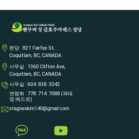
본당 : 821 Fairfax St,
Coquitlam, BC, CANADA
사무실 : 1360 Clifton Ave,
Coquitlam, BC, CANADA
사무실 : 604. 838. 3042
연령회 : 778. 714. 7088 (곽태
영 베드로)
stagneskim140@gmail.com