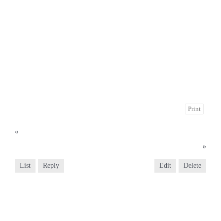
Print
«
2025년 1월 12일 주님 세례 축일
2025년 1월 26일 설미사
»
List
Reply
Edit
Delete