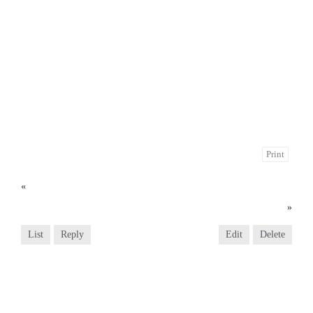
Print
«
2024년 5월 5일 부활 제 6주일
2024년 5월 26일 삼위일체 대축일
»
List
Reply
Edit
Delete